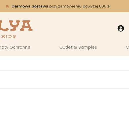
Darmowa dostawa
przy zamówieniu powyżej 600 zł
Maty Ochronne
Outlet & Samples
G