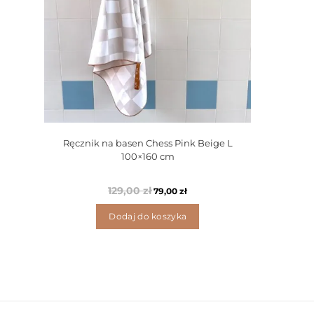
Ręcznik na basen Chess Pink Beige L
100×160 cm
129,00
zł
79,00
zł
Dodaj do koszyka